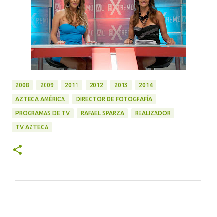
2008
2009
2011
2012
2013
2014
AZTECA AMÉRICA
DIRECTOR DE FOTOGRAFÍA
PROGRAMAS DE TV
RAFAEL SPARZA
REALIZADOR
TV AZTECA
C
o