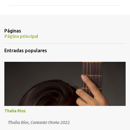
m
e
n
t
Páginas
a
Página principal
r
Entradas populares
i
o
s
Thalia Rios
Thalia Ríos, Cantante Otoño 2022