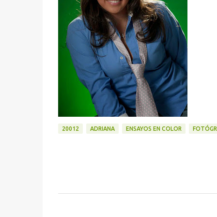
20012
ADRIANA
ENSAYOS EN COLOR
FOTÓGR
C